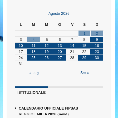
Agosto 2026
L
M
M
G
V
S
D
1
2
3
4
5
6
7
8
9
10
11
12
13
14
15
16
17
18
19
20
21
22
23
24
25
26
27
28
29
30
31
« Lug
Set »
ISTITUZIONALE
CALENDARIO UFFICIALE FIPSAS
REGGIO EMILIA 2026 (new!)