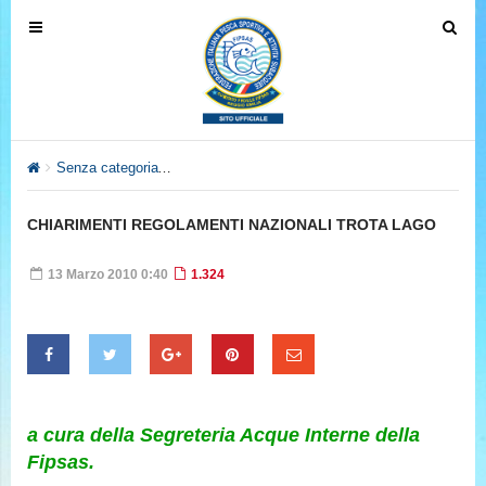
T
T
o
o
g
g
g
g
l
l
e
e
Senza categoria
CHIARIMENTI REGOLAMENTI NAZIONALI TR
n
n
a
a
CHIARIMENTI REGOLAMENTI NAZIONALI TROTA LAGO
v
v
i
i
13 Marzo 2010 0:40
1.324
g
g
a
a
t
t
i
i
o
o
n
n
a cura della Segreteria Acque Interne della
Fipsas.