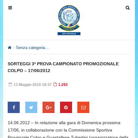
T
T
o
o
g
g
g
g
l
l
e
e
Senza categoria
SORTEGGI 3ª PROVA CAMPIONATO PROMOZIO
n
n
a
a
SORTEGGI 3ª PROVA CAMPIONATO PROMOZIONALE
v
v
COLPO – 17/06/2012
i
i
g
g
13 Maggio 2010 18:37
1.292
a
a
t
t
i
i
o
o
n
n
14.06.2012 – In relazione alla gara di Domenica prossima
17/06, in collaborazione con la Commissione Sportiva
Provinciale Colpo e Guastallese Tubertini (organizzatrice della