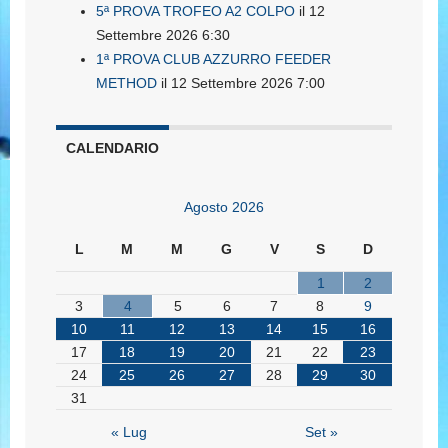
5ª PROVA TROFEO A2 COLPO
il 12
Settembre 2026 6:30
1ª PROVA CLUB AZZURRO FEEDER
METHOD
il 12 Settembre 2026 7:00
CALENDARIO
Agosto 2026
L
M
M
G
V
S
D
1
2
3
4
5
6
7
8
9
10
11
12
13
14
15
16
17
18
19
20
21
22
23
24
25
26
27
28
29
30
31
« Lug
Set »