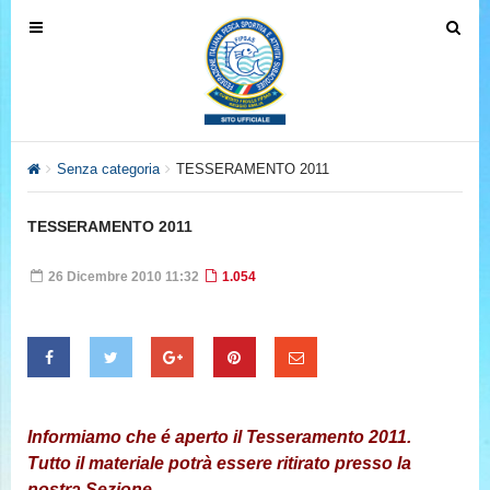
T
T
o
o
g
g
g
g
l
l
e
e
Senza categoria
TESSERAMENTO 2011
n
n
a
a
TESSERAMENTO 2011
v
v
i
i
26 Dicembre 2010 11:32
1.054
g
g
a
a
t
t
i
i
o
o
n
n
Informiamo che é aperto il Tesseramento 2011.
Tutto il materiale potrà essere ritirato presso la
nostra Sezione .