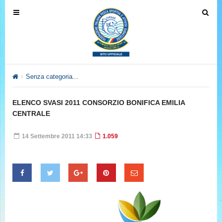
T
T
o
o
g
g
g
g
l
l
e
e
Senza categoria
ELENCO SVASI 2011 CONSORZIO BONIFICA 
n
n
a
a
ELENCO SVASI 2011 CONSORZIO BONIFICA EMILIA
v
v
CENTRALE
i
i
g
g
14 Settembre 2011 14:33
1.059
a
a
t
t
i
i
o
o
n
n