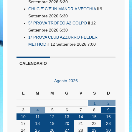
Settembre 2026 6:30
CHI C’E’ C’E’ IN MANDRIA VECCHIA
il 9
Settembre 2026 6:30
5ª PROVA TROFEO A2 COLPO
il 12
Settembre 2026 6:30
1ª PROVA CLUB AZZURRO FEEDER
METHOD
il 12 Settembre 2026 7:00
CALENDARIO
Agosto 2026
L
M
M
G
V
S
D
1
2
3
4
5
6
7
8
9
10
11
12
13
14
15
16
17
18
19
20
21
22
23
24
25
26
27
28
29
30