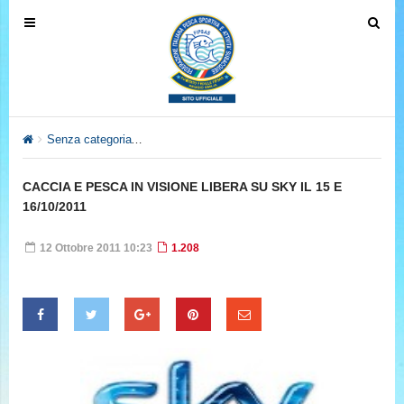
T
T
o
o
g
g
g
g
l
l
e
e
Senza categoria
CACCIA E PESCA IN VISIONE LIBERA SU SKY I
n
n
a
a
CACCIA E PESCA IN VISIONE LIBERA SU SKY IL 15 E
v
v
16/10/2011
i
i
g
g
12 Ottobre 2011 10:23
1.208
a
a
t
t
i
i
o
o
n
n