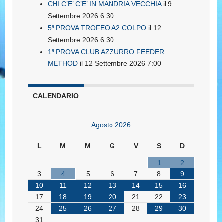
CHI C’E’ C’E’ IN MANDRIA VECCHIA
il 9
Settembre 2026 6:30
5ª PROVA TROFEO A2 COLPO
il 12
Settembre 2026 6:30
1ª PROVA CLUB AZZURRO FEEDER
METHOD
il 12 Settembre 2026 7:00
CALENDARIO
Agosto 2026
L
M
M
G
V
S
D
1
2
3
4
5
6
7
8
9
10
11
12
13
14
15
16
17
18
19
20
21
22
23
24
25
26
27
28
29
30
31