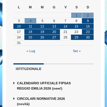
L
M
M
G
V
S
D
1
2
3
4
5
6
7
8
9
10
11
12
13
14
15
16
17
18
19
20
21
22
23
24
25
26
27
28
29
30
31
« Lug
Set »
ISTITUZIONALE
CALENDARIO UFFICIALE FIPSAS
REGGIO EMILIA 2026 (new!)
CIRCOLARI NORMATIVE 2026
(novità)