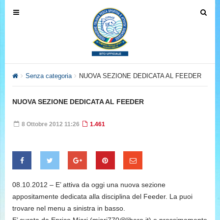
T
T
o
o
g
g
g
g
l
l
e
e
Senza categoria
NUOVA SEZIONE DEDICATA AL FEEDER
n
n
a
a
NUOVA SEZIONE DEDICATA AL FEEDER
v
v
i
i
8 Ottobre 2012 11:26
1.461
g
g
a
a
t
t
i
i
o
o
08.10.2012 – E’ attiva da oggi una nuova sezione
n
n
appositamente dedicata alla disciplina del Feeder. La puoi
trovare nel menu a sinistra in basso.