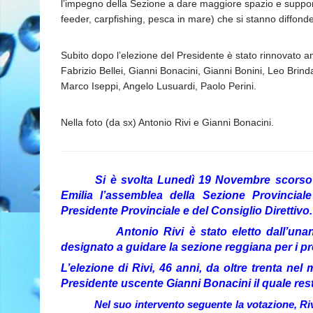
l’impegno della Sezione a dare maggiore spazio e supporto
feeder, carpfishing, pesca in mare) che si stanno diffond
Subito dopo l’elezione del Presidente è stato rinnovato anc
Fabrizio Bellei, Gianni Bonacini, Gianni Bonini, Leo Brind
Marco Iseppi, Angelo Lusuardi, Paolo Perini.
Nella foto (da sx) Antonio Rivi e Gianni Bonacini.
Si è svolta Lunedì 19 Novembre scorso press
Emilia l’assemblea della Sezione Provincial
Presidente Provinciale e del Consiglio Direttivo.
Antonio Rivi è stato eletto dall’unanimi
designato a guidare la sezione reggiana per i pr
L’elezione di Rivi, 46 anni, da oltre trenta ne
Presidente uscente Gianni Bonacini il quale rest
Nel suo intervento seguente la votazione, Rivi