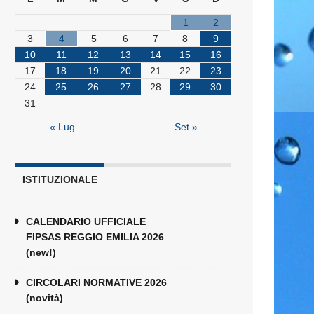
1
2
3
4
5
6
7
8
9
10
11
12
13
14
15
16
17
18
19
20
21
22
23
24
25
26
27
28
29
30
31
« Lug
Set »
ISTITUZIONALE
CALENDARIO UFFICIALE
FIPSAS REGGIO EMILIA 2026
(new!)
CIRCOLARI NORMATIVE 2026
(novità)