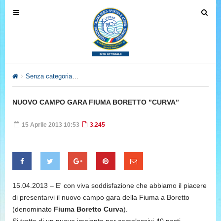
T
T
o
o
g
g
g
g
l
l
e
e
Senza categoria
NUOVO CAMPO GARA FIUMA BORETTO ”CUR
n
n
a
a
NUOVO CAMPO GARA FIUMA BORETTO ”CURVA”
v
v
i
i
15 Aprile 2013 10:53
3.245
g
g
a
a
t
t
i
i
o
o
15.04.2013 – E' con viva soddisfazione che abbiamo il piacere
n
n
di presentarvi il nuovo campo gara della Fiuma a Boretto
(denominato
Fiuma Boretto Curva
).