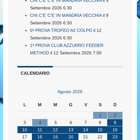
CHI C’E’ C’E’ IN MANDRIA VECCHIA
il 9
Settembre 2026 6:30
CHI C’E’ C’E’ IN MANDRIA VECCHIA
il 9
Settembre 2026 6:30
5ª PROVA TROFEO A2 COLPO
il 12
Settembre 2026 6:30
1ª PROVA CLUB AZZURRO FEEDER
METHOD
il 12 Settembre 2026 7:00
CALENDARIO
Agosto 2026
L
M
M
G
V
S
D
1
2
3
4
5
6
7
8
9
10
11
12
13
14
15
16
17
18
19
20
21
22
23