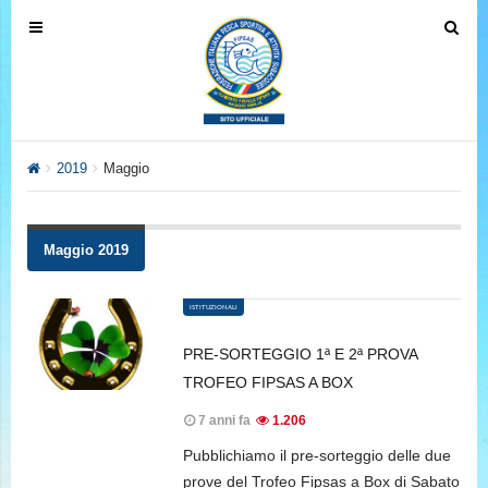
T
T
o
o
g
g
g
g
l
l
e
e
2019
Maggio
n
n
a
a
v
v
Maggio 2019
i
i
g
g
ISTITUZIONALI
a
a
t
t
PRE-SORTEGGIO 1ª E 2ª PROVA
i
i
TROFEO FIPSAS A BOX
o
o
n
n
7 anni fa
1.206
Pubblichiamo il pre-sorteggio delle due
prove del Trofeo Fipsas a Box di Sabato