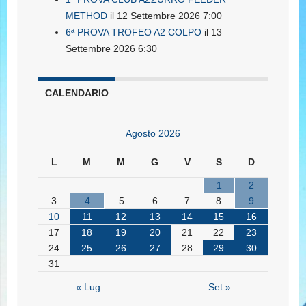
METHOD
il 12 Settembre 2026 7:00
6ª PROVA TROFEO A2 COLPO
il 13
Settembre 2026 6:30
CALENDARIO
Agosto 2026
L
M
M
G
V
S
D
1
2
3
4
5
6
7
8
9
10
11
12
13
14
15
16
17
18
19
20
21
22
23
24
25
26
27
28
29
30
31
« Lug
Set »