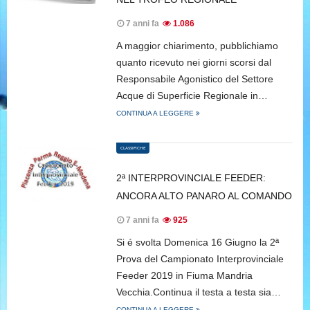
7 anni fa
1.086
A maggior chiarimento, pubblichiamo
quanto ricevuto nei giorni scorsi dal
Responsabile Agonistico del Settore
Acque di Superficie Regionale in…
CONTINUA A LEGGERE
CLASSIFICHE
2ª INTERPROVINCIALE FEEDER:
ANCORA ALTO PANARO AL COMANDO
7 anni fa
925
Si é svolta Domenica 16 Giugno la 2ª
Prova del Campionato Interprovinciale
Feeder 2019 in Fiuma Mandria
Vecchia.Continua il testa a testa sia…
CONTINUA A LEGGERE