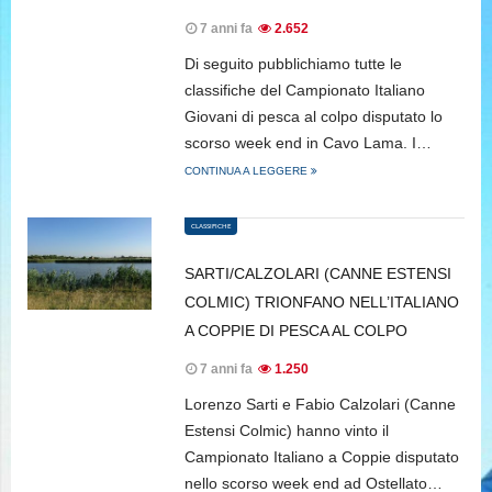
7 anni fa
2.652
Di seguito pubblichiamo tutte le
classifiche del Campionato Italiano
Giovani di pesca al colpo disputato lo
scorso week end in Cavo Lama. I…
CONTINUA A LEGGERE
CLASSIFICHE
SARTI/CALZOLARI (CANNE ESTENSI
COLMIC) TRIONFANO NELL’ITALIANO
A COPPIE DI PESCA AL COLPO
7 anni fa
1.250
Lorenzo Sarti e Fabio Calzolari (Canne
Estensi Colmic) hanno vinto il
Campionato Italiano a Coppie disputato
nello scorso week end ad Ostellato…