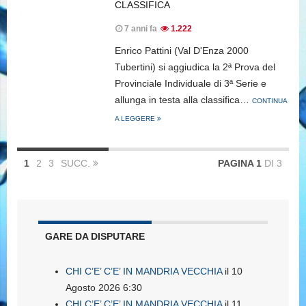
CLASSIFICA
7 anni fa
1.222
Enrico Pattini (Val D'Enza 2000
Tubertini) si aggiudica la 2ª Prova del
Provinciale Individuale di 3ª Serie e
allunga in testa alla classifica…
CONTINUA
A LEGGERE
1
2
3
SUCC.
PAGINA 1
DI 3
GARE DA DISPUTARE
CHI C’E’ C’E’ IN MANDRIA VECCHIA
il 10
Agosto 2026 6:30
CHI C’E’ C’E’ IN MANDRIA VECCHIA
il 11