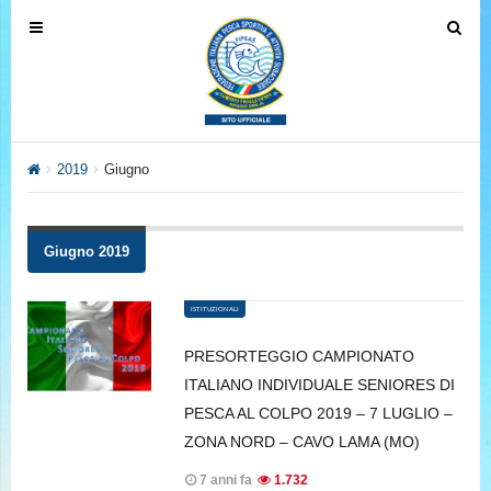
T
T
o
o
g
g
g
g
l
l
e
e
2019
Giugno
n
n
a
a
v
v
Giugno 2019
i
i
g
g
ISTITUZIONALI
a
a
t
t
PRESORTEGGIO CAMPIONATO
i
i
ITALIANO INDIVIDUALE SENIORES DI
o
o
PESCA AL COLPO 2019 – 7 LUGLIO –
n
n
ZONA NORD – CAVO LAMA (MO)
7 anni fa
1.732