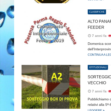
CLASSIFICHE
ALTO PANA
FEEDER
7 anni fa
Domenica scors
dell'Interprovi
CONTINUA A L
ISTITUZIONALI
SORTEGGIO
VECCHIO
7 anni fa
Pubblichiamo di
relativi alla 5
LEGGERE