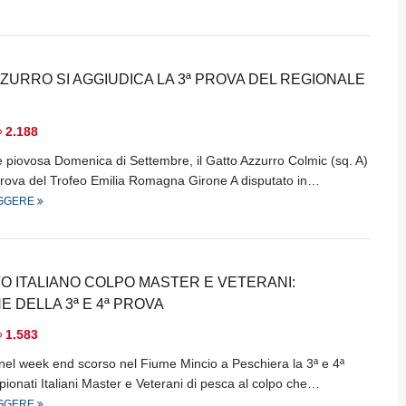
ZZURRO SI AGGIUDICA LA 3ª PROVA DEL REGIONALE
2.188
e piovosa Domenica di Settembre, il Gatto Azzurro Colmic (sq. A)
 prova del Trofeo Emilia Romagna Girone A disputato in…
EGGERE
O ITALIANO COLPO MASTER E VETERANI:
E DELLA 3ª E 4ª PROVA
1.583
 nel week end scorso nel Fiume Mincio a Peschiera la 3ª e 4ª
ionati Italiani Master e Veterani di pesca al colpo che…
EGGERE