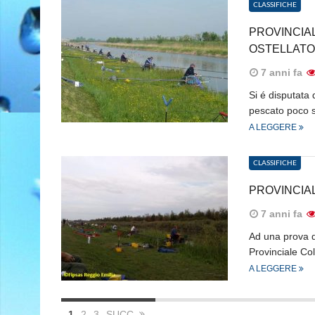
CLASSIFICHE
PROVINCIAL
OSTELLATO
7 anni fa
Si é disputata
pescato poco s
A LEGGERE
CLASSIFICHE
PROVINCIAL
7 anni fa
Ad una prova da
Provinciale Co
A LEGGERE
1
2
3
SUCC.