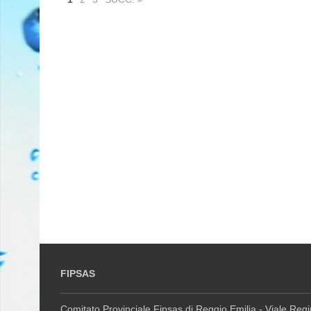
FIPSAS
Comitato Provinciale Fipsas di Reggio Emilia - Viale Reg