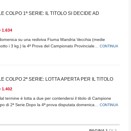
E COLPO 1ª SERIE: IL TITOLO SI DECIDE AD
1.634
 domenica su una rediviva Fiuma Mandria Vecchia (medie
otto i 3 kg.) la 4ª Prova del Campionato Provinciale…
CONTINUA
E COLPO 2ª SERIE: LOTTA APERTA PER IL TITOLO
1.402
l termine é lotta a due per contendersi il titolo di Campione
lpo di 2ª Serie.Dopo la 4ª prova disputata domenica…
CONTINUA
PAGINA 1
DI 3