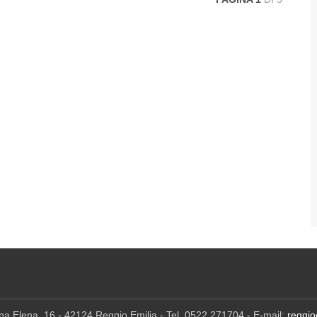
ina Elena, 16 - 42124 Reggio Emilia - Tel. 0522 271704 - E-mail:
reggio