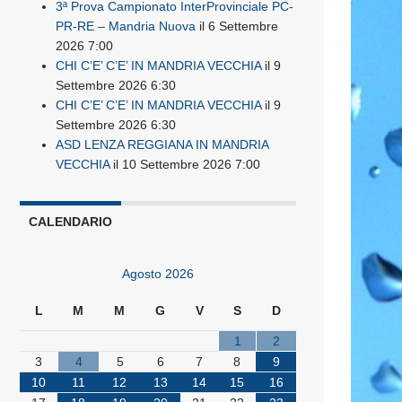
3ª Prova Campionato InterProvinciale PC-
PR-RE – Mandria Nuova
il 6 Settembre
2026 7:00
CHI C’E’ C’E’ IN MANDRIA VECCHIA
il 9
Settembre 2026 6:30
CHI C’E’ C’E’ IN MANDRIA VECCHIA
il 9
Settembre 2026 6:30
ASD LENZA REGGIANA IN MANDRIA
VECCHIA
il 10 Settembre 2026 7:00
CALENDARIO
Agosto 2026
L
M
M
G
V
S
D
1
2
3
4
5
6
7
8
9
10
11
12
13
14
15
16