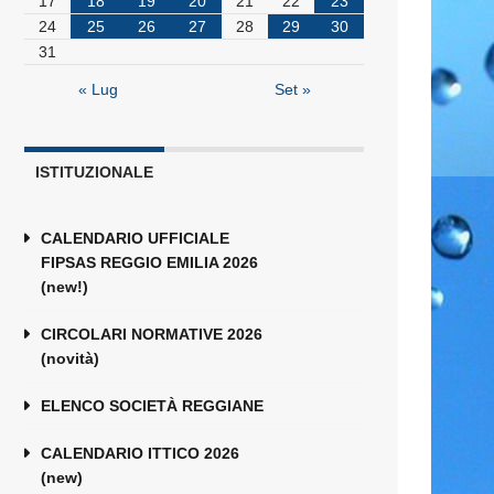
17
18
19
20
21
22
23
24
25
26
27
28
29
30
31
« Lug
Set »
ISTITUZIONALE
CALENDARIO UFFICIALE
FIPSAS REGGIO EMILIA 2026
(new!)
CIRCOLARI NORMATIVE 2026
(novità)
ELENCO SOCIETÀ REGGIANE
CALENDARIO ITTICO 2026
(new)