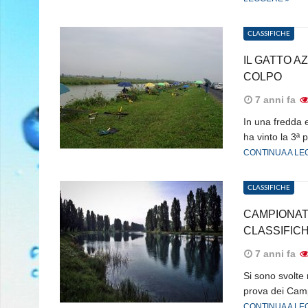
CLASSIFICHE
IL GATTO A
COLPO
7 anni fa
In una fredda 
ha vinto la 3ª
CONTINUA A L
CLASSIFICHE
CAMPIONAT
CLASSIFICH
7 anni fa
Si sono svolte
prova dei Camp
CONTINUA A L