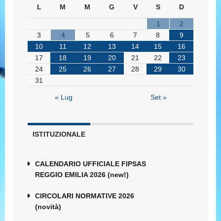
L
M
M
G
V
S
D
1
2
3
4
5
6
7
8
9
10
11
12
13
14
15
16
17
18
19
20
21
22
23
24
25
26
27
28
29
30
31
« Lug
Set »
ISTITUZIONALE
CALENDARIO UFFICIALE FIPSAS
REGGIO EMILIA 2026 (new!)
CIRCOLARI NORMATIVE 2026
(novità)