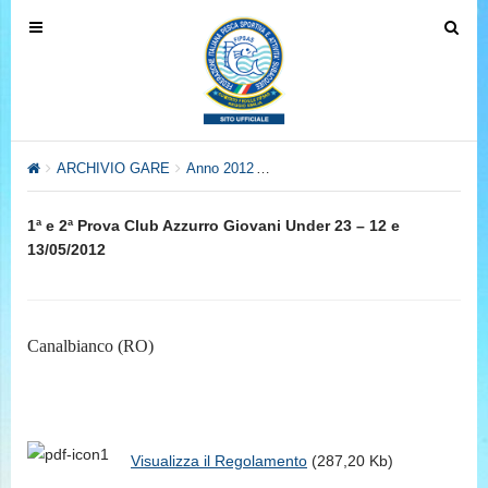
T
T
o
o
g
g
g
g
l
l
e
e
ARCHIVIO GARE
Anno 2012
Anno 2012 – Settore Pesca al Col
n
n
a
a
1ª e 2ª Prova Club Azzurro Giovani Under 23 – 12 e
v
v
13/05/2012
i
i
g
g
a
a
t
t
Canalbianco (RO)
i
i
o
o
n
n
Visualizza il Regolamento
(287,20 Kb)