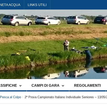
ANETA ACQUA
LINKS UTILI
SSIFICHE
CAMPI DI GARA
REGOLAMENTI
 Pesca al Colpo
2ª Prova Campionato Italiano Individuale Seniores – 13/05