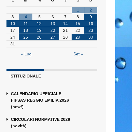
L
M
M
G
V
S
D
1
2
3
4
5
6
7
8
9
10
11
12
13
14
15
16
17
18
19
20
21
22
23
24
25
26
27
28
29
30
31
« Lug
Set »
ISTITUZIONALE
CALENDARIO UFFICIALE
FIPSAS REGGIO EMILIA 2026
(new!)
CIRCOLARI NORMATIVE 2026
(novità)