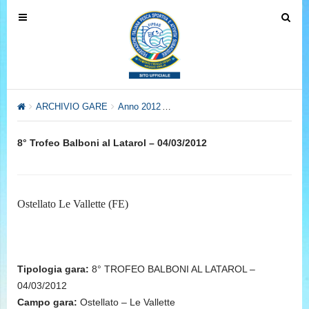
T
T
o
o
g
g
g
g
l
l
e
e
ARCHIVIO GARE
Anno 2012
Anno 2012 – Settore Pesca al Col
n
n
a
a
8° Trofeo Balboni al Latarol – 04/03/2012
v
v
i
i
g
g
a
a
Ostellato Le Vallette (FE)
t
t
i
i
o
o
n
n
Tipologia gara:
8° TROFEO BALBONI AL LATAROL –
04/03/2012
Campo gara:
Ostellato – Le Vallette