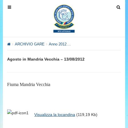
T
T
o
o
g
g
g
g
l
l
e
e
ARCHIVIO GARE
Anno 2012
Anno 2012 – Settore Pesca al Col
n
n
a
a
Agosto in Mandria Vecchia – 13/08/2012
v
v
i
i
g
g
a
a
Fiuma Mandria Vecchia
t
t
i
i
o
o
n
n
Visualizza la locandina
(119,19 Kb)