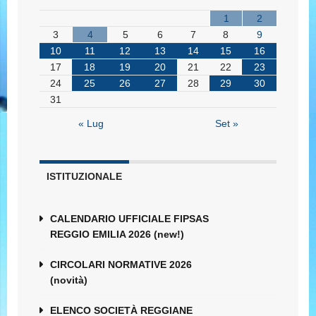
1
2
3
4
5
6
7
8
9
10
11
12
13
14
15
16
17
18
19
20
21
22
23
24
25
26
27
28
29
30
31
« Lug
Set »
ISTITUZIONALE
CALENDARIO UFFICIALE FIPSAS
REGGIO EMILIA 2026 (new!)
CIRCOLARI NORMATIVE 2026
(novità)
ELENCO SOCIETÀ REGGIANE