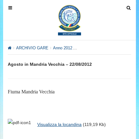
T
T
o
o
g
g
g
g
l
l
e
e
ARCHIVIO GARE
Anno 2012
Anno 2012 – Settore Pesca al Col
n
n
a
a
Agosto in Mandria Vecchia – 22/08/2012
v
v
i
i
g
g
a
a
Fiuma Mandria Vecchia
t
t
i
i
o
o
n
n
Visualizza la locandina
(119,19 Kb)