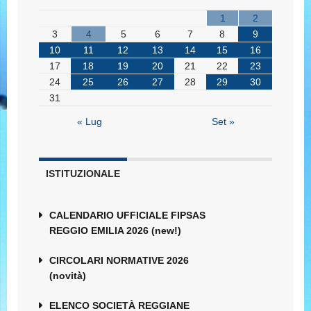
1
2
3
4
5
6
7
8
9
10
11
12
13
14
15
16
17
18
19
20
21
22
23
24
25
26
27
28
29
30
31
« Lug
Set »
ISTITUZIONALE
CALENDARIO UFFICIALE FIPSAS
REGGIO EMILIA 2026 (new!)
CIRCOLARI NORMATIVE 2026
(novità)
ELENCO SOCIETÀ REGGIANE