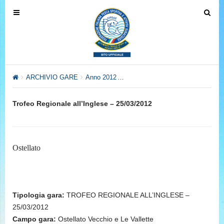
T
T
o
o
g
g
g
g
l
l
e
e
ARCHIVIO GARE
Anno 2012
Anno 2012 – Settore Pesca al Col
n
n
a
a
Trofeo Regionale all’Inglese – 25/03/2012
v
v
i
i
g
g
a
a
Ostellato
t
t
i
i
o
o
n
n
Tipologia gara:
TROFEO REGIONALE ALL’INGLESE –
25/03/2012
Campo gara:
Ostellato Vecchio e Le Vallette