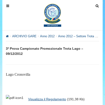
T
T
o
o
g
g
g
g
l
l
e
e
ARCHIVIO GARE
Anno 2012
Anno 2012 – Settore Trota
3ª Pr
n
n
a
a
3ª Prova Campionato Promozionale Trota Lago –
v
v
09/12/2012
i
i
g
g
a
a
t
t
Lago Cronovilla
i
i
o
o
n
n
Visualizza il Regolamento
(191,38 Kb)