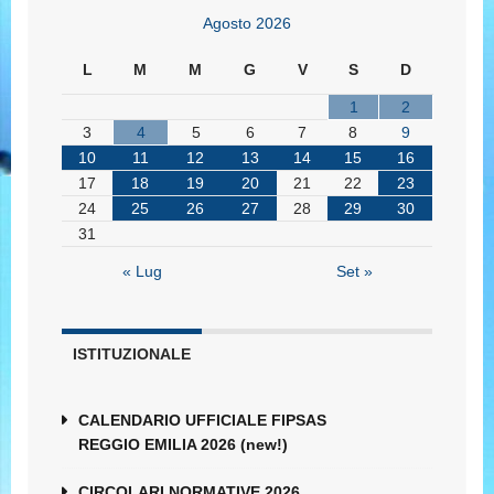
Agosto 2026
L
M
M
G
V
S
D
1
2
3
4
5
6
7
8
9
10
11
12
13
14
15
16
17
18
19
20
21
22
23
24
25
26
27
28
29
30
31
« Lug
Set »
ISTITUZIONALE
CALENDARIO UFFICIALE FIPSAS
REGGIO EMILIA 2026 (new!)
CIRCOLARI NORMATIVE 2026