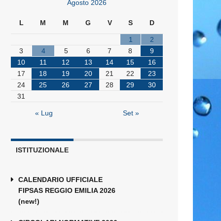
Agosto 2026
L
M
M
G
V
S
D
1
2
3
4
5
6
7
8
9
10
11
12
13
14
15
16
17
18
19
20
21
22
23
24
25
26
27
28
29
30
31
« Lug
Set »
ISTITUZIONALE
CALENDARIO UFFICIALE
FIPSAS REGGIO EMILIA 2026
(new!)