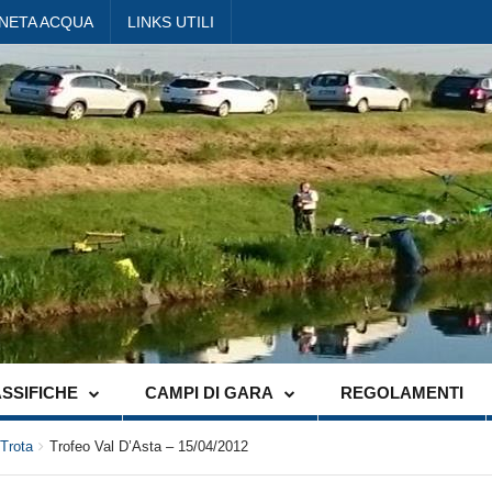
ANETA ACQUA
LINKS UTILI
SSIFICHE
CAMPI DI GARA
REGOLAMENTI
Trota
Trofeo Val D’Asta – 15/04/2012