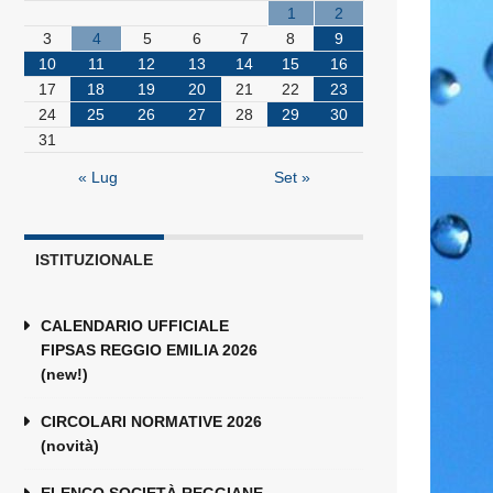
1
2
3
4
5
6
7
8
9
10
11
12
13
14
15
16
17
18
19
20
21
22
23
24
25
26
27
28
29
30
31
« Lug
Set »
ISTITUZIONALE
CALENDARIO UFFICIALE
FIPSAS REGGIO EMILIA 2026
(new!)
CIRCOLARI NORMATIVE 2026
(novità)