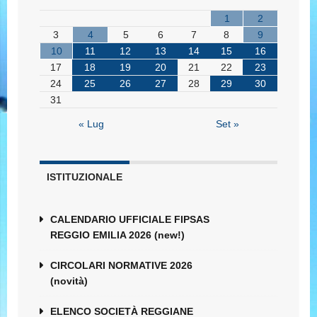
1
2
3
4
5
6
7
8
9
10
11
12
13
14
15
16
17
18
19
20
21
22
23
24
25
26
27
28
29
30
31
« Lug
Set »
ISTITUZIONALE
CALENDARIO UFFICIALE FIPSAS
REGGIO EMILIA 2026 (new!)
CIRCOLARI NORMATIVE 2026
(novità)
ELENCO SOCIETÀ REGGIANE