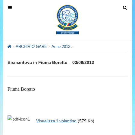
T
T
o
o
g
g
g
g
l
l
e
e
ARCHIVIO GARE
Anno 2013
Anno 2013 – Settore Pesca al Col
n
n
a
a
Bismantova in Fiuma Boretto – 03/08/2013
v
v
i
i
g
g
a
a
Fiuma Boretto
t
t
i
i
o
o
n
n
Visualizza il volantino
(579 Kb)