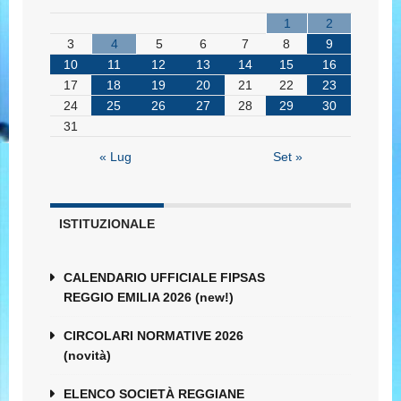
1
2
3
4
5
6
7
8
9
10
11
12
13
14
15
16
17
18
19
20
21
22
23
24
25
26
27
28
29
30
31
« Lug
Set »
ISTITUZIONALE
CALENDARIO UFFICIALE FIPSAS
REGGIO EMILIA 2026 (new!)
CIRCOLARI NORMATIVE 2026
(novità)
ELENCO SOCIETÀ REGGIANE