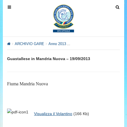
T
T
o
o
g
g
g
g
l
l
e
e
ARCHIVIO GARE
Anno 2013
Anno 2013 – Settore Pesca al Col
n
n
a
a
Guastallese in Mandria Nuova – 19/09/2013
v
v
i
i
g
g
a
a
Fiuma Mandria Nuova
t
t
i
i
o
o
n
n
Visualizza il Volantino
(166 Kb)