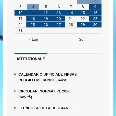
1
2
3
4
5
6
7
8
9
10
11
12
13
14
15
16
17
18
19
20
21
22
23
24
25
26
27
28
29
30
31
« Lug
Set »
ISTITUZIONALE
CALENDARIO UFFICIALE FIPSAS
REGGIO EMILIA 2026 (new!)
CIRCOLARI NORMATIVE 2026
(novità)
ELENCO SOCIETÀ REGGIANE