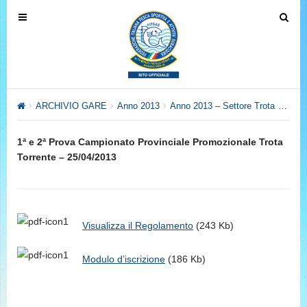
T
T
o
o
g
g
g
g
l
l
e
e
ARCHIVIO GARE
Anno 2013
Anno 2013 – Settore Trota
1ª e 
n
n
a
a
1ª e 2ª Prova Campionato Provinciale Promozionale Trota
v
v
Torrente – 25/04/2013
i
i
g
g
a
a
t
t
Visualizza il Regolamento
(243 Kb)
i
i
o
o
Modulo d’iscrizione
(186 Kb)
n
n