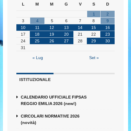
L
M
M
G
V
S
D
1
2
3
4
5
6
7
8
9
10
11
12
13
14
15
16
17
18
19
20
21
22
23
24
25
26
27
28
29
30
31
« Lug
Set »
ISTITUZIONALE
CALENDARIO UFFICIALE FIPSAS
REGGIO EMILIA 2026 (new!)
CIRCOLARI NORMATIVE 2026
(novità)