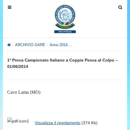
T
T
o
o
g
g
g
g
l
l
e
e
ARCHIVIO GARE
Anno 2014
Anno 2014 – Settore Pesca al Col
n
n
a
a
1ª Prova Campionato Italiano a Coppie Pesca al Colpo –
v
v
01/06/2014
i
i
g
g
a
a
t
t
Cavo Lama (MO)
i
i
o
o
n
n
Visualizza il regolamento
(374 Kb)