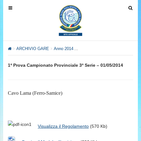
T
T
o
o
g
g
g
g
l
l
e
e
ARCHIVIO GARE
Anno 2014
Anno 2014 – Settore Pesca al Col
n
n
a
a
1ª Prova Campionato Provinciale 3ª Serie – 01/05/2014
v
v
i
i
g
g
a
a
Cavo Lama (Ferro-Samice)
t
t
i
i
o
o
n
n
Visualizza il Regolamento
(570 Kb)