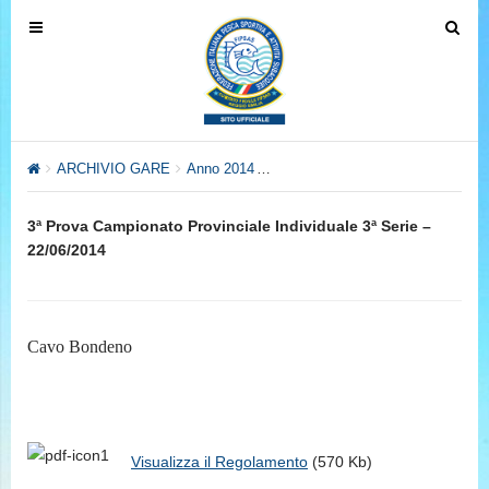
T
T
o
o
g
g
g
g
l
l
e
e
ARCHIVIO GARE
Anno 2014
Anno 2014 – Settore Pesca al Col
n
n
a
a
3ª Prova Campionato Provinciale Individuale 3ª Serie –
v
v
22/06/2014
i
i
g
g
a
a
t
t
Cavo Bondeno
i
i
o
o
n
n
Visualizza il Regolamento
(570 Kb)