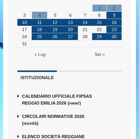
1
2
3
4
5
6
7
8
9
10
11
12
13
14
15
16
17
18
19
20
21
22
23
24
25
26
27
28
29
30
31
« Lug
Set »
ISTITUZIONALE
CALENDARIO UFFICIALE FIPSAS
REGGIO EMILIA 2026 (new!)
CIRCOLARI NORMATIVE 2026
(novità)
ELENCO SOCIETÀ REGGIANE