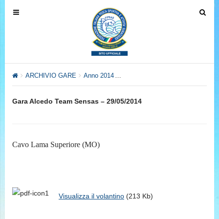
T
T
o
o
g
g
g
g
l
l
e
e
ARCHIVIO GARE
Anno 2014
Anno 2014 – Settore Pesca al Col
n
n
a
a
Gara Alcedo Team Sensas – 29/05/2014
v
v
i
i
g
g
a
a
Cavo Lama Superiore (MO)
t
t
i
i
o
o
n
n
Visualizza il volantino
(213 Kb)