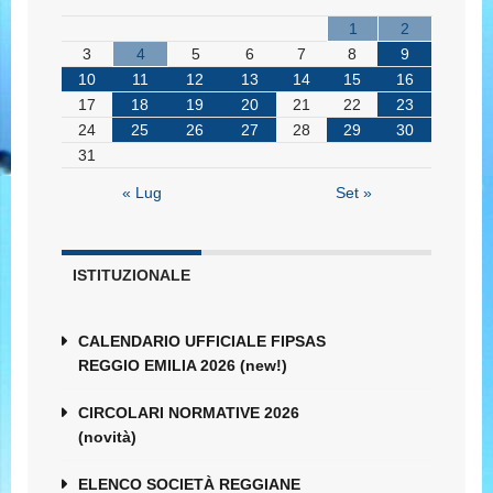
1
2
3
4
5
6
7
8
9
10
11
12
13
14
15
16
17
18
19
20
21
22
23
24
25
26
27
28
29
30
31
« Lug
Set »
ISTITUZIONALE
CALENDARIO UFFICIALE FIPSAS
REGGIO EMILIA 2026 (new!)
CIRCOLARI NORMATIVE 2026
(novità)
ELENCO SOCIETÀ REGGIANE