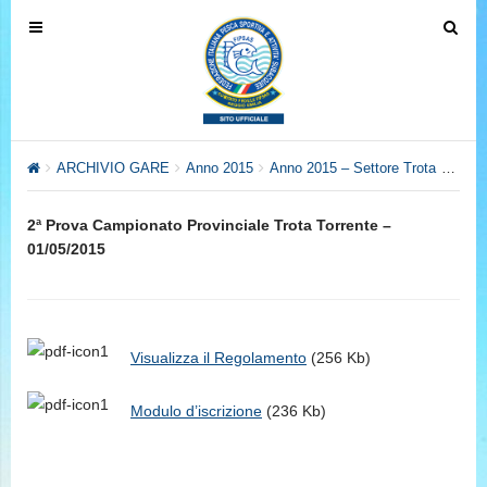
T
T
o
o
g
g
g
g
l
l
e
e
ARCHIVIO GARE
Anno 2015
Anno 2015 – Settore Trota
2ª Pr
n
n
a
a
2ª Prova Campionato Provinciale Trota Torrente –
v
v
01/05/2015
i
i
g
g
a
a
t
t
Visualizza il Regolamento
(256 Kb)
i
i
o
o
Modulo d’iscrizione
(236 Kb)
n
n