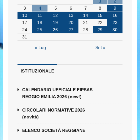
1
2
3
4
5
6
7
8
9
10
11
12
13
14
15
16
17
18
19
20
21
22
23
24
25
26
27
28
29
30
31
« Lug
Set »
ISTITUZIONALE
CALENDARIO UFFICIALE FIPSAS
REGGIO EMILIA 2026 (new!)
CIRCOLARI NORMATIVE 2026
(novità)
ELENCO SOCIETÀ REGGIANE