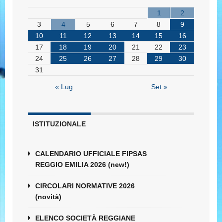
1
2
3
4
5
6
7
8
9
10
11
12
13
14
15
16
17
18
19
20
21
22
23
24
25
26
27
28
29
30
31
« Lug
Set »
ISTITUZIONALE
CALENDARIO UFFICIALE FIPSAS
REGGIO EMILIA 2026 (new!)
CIRCOLARI NORMATIVE 2026
(novità)
ELENCO SOCIETÀ REGGIANE