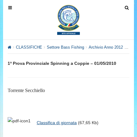
T
T
o
o
g
g
g
g
l
l
e
e
CLASSIFICHE
Settore Bass Fishing
Archivio Anno 2012
1ª Pr
n
n
a
a
1ª Prova Provinciale Spinning a Coppie – 01/05/2010
v
v
i
i
g
g
a
a
Torrente Secchiello
t
t
i
i
o
o
n
n
Classifica di giornata
(67,65 Kb)