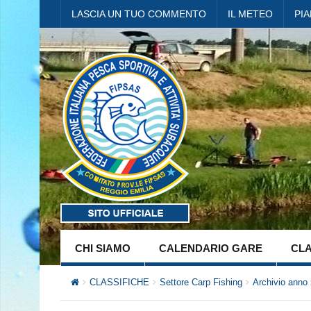
LASCIA UN TUO COMMENTO
IL METEO
PI
CHI SIAMO
CALENDARIO GARE
CLA
CLASSIFICHE
Settore Carp Fishing
Archivio anno