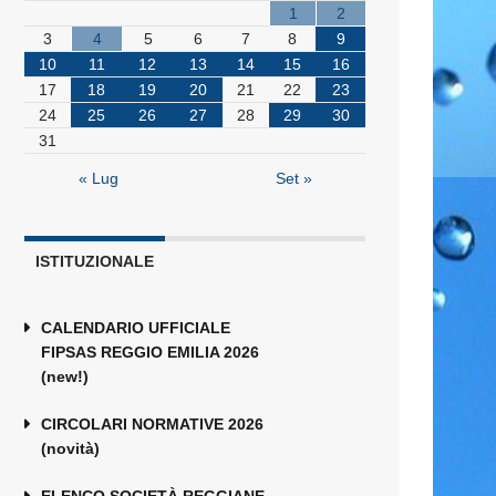
1
2
3
4
5
6
7
8
9
10
11
12
13
14
15
16
17
18
19
20
21
22
23
24
25
26
27
28
29
30
31
« Lug
Set »
ISTITUZIONALE
CALENDARIO UFFICIALE
FIPSAS REGGIO EMILIA 2026
(new!)
CIRCOLARI NORMATIVE 2026
(novità)