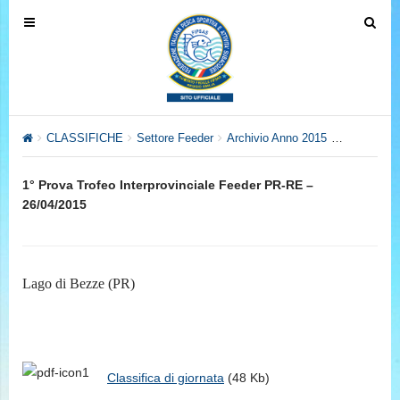
T
T
o
o
g
g
g
g
l
l
e
e
CLASSIFICHE
Settore Feeder
Archivio Anno 2015
Trofeo Inte
n
n
a
a
1° Prova Trofeo Interprovinciale Feeder PR-RE –
v
v
26/04/2015
i
i
g
g
a
a
t
t
Lago di Bezze (PR)
i
i
o
o
n
n
Classifica di giornata
(48 Kb)