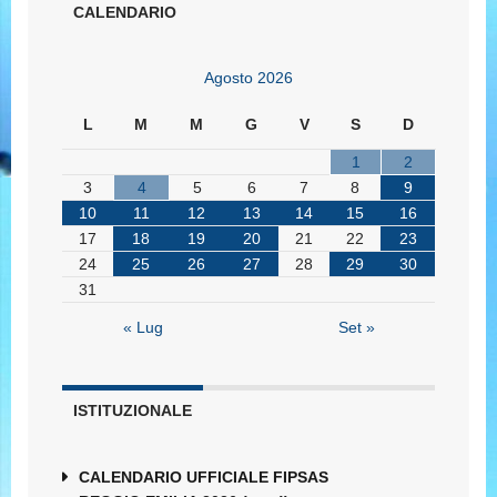
CALENDARIO
Agosto 2026
L
M
M
G
V
S
D
1
2
3
4
5
6
7
8
9
10
11
12
13
14
15
16
17
18
19
20
21
22
23
24
25
26
27
28
29
30
31
« Lug
Set »
ISTITUZIONALE
CALENDARIO UFFICIALE FIPSAS