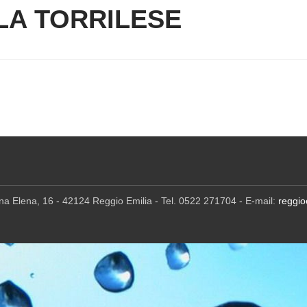
LA TORRILESE
ina Elena, 16 - 42124 Reggio Emilia - Tel. 0522 271704 - E-mail:
reggio