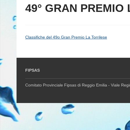
49° GRAN PREMIO 
Classifiche del 49o Gran Premio La Torrilese
FIPSAS
Comitato Provinciale Fipsas di Reggio Emilia - Viale Reg