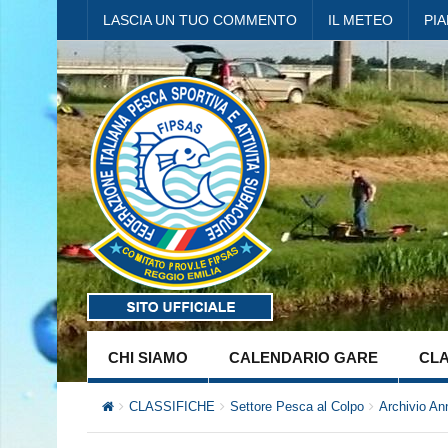
LASCIA UN TUO COMMENTO
IL METEO
PI
CHI SIAMO
CALENDARIO GARE
CLA
CLASSIFICHE
Settore Pesca al Colpo
Archivio An