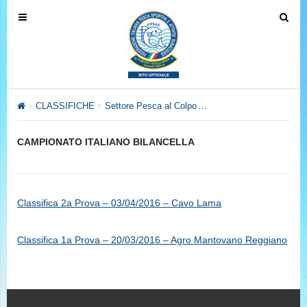
T
T
o
o
g
g
g
g
l
l
e
e
CLASSIFICHE
Settore Pesca al Colpo
Archivio Anno 2016
CA
n
n
a
a
CAMPIONATO ITALIANO BILANCELLA
v
v
i
i
g
g
a
a
Classifica 2a Prova – 03/04/2016 – Cavo Lama
t
t
i
i
Classifica 1a Prova – 20/03/2016 – Agro Mantovano Reggiano
o
o
n
n