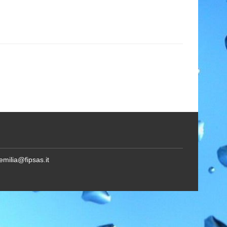
emilia@fipsas.it