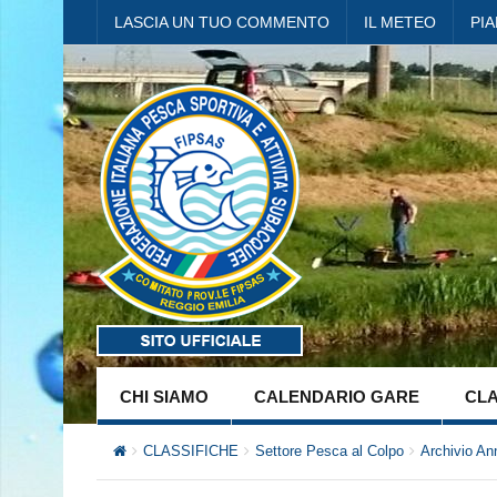
LASCIA UN TUO COMMENTO
IL METEO
PI
CHI SIAMO
CALENDARIO GARE
CLA
CLASSIFICHE
Settore Pesca al Colpo
Archivio An