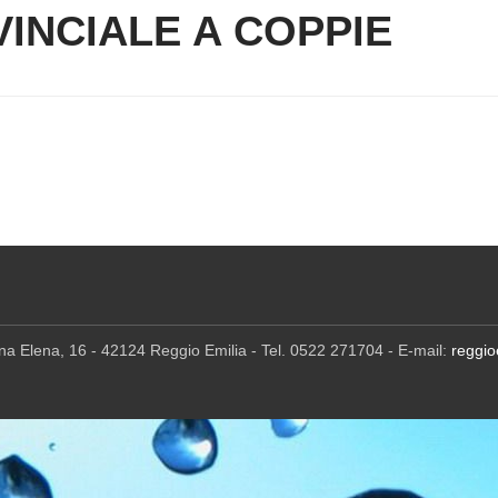
INCIALE A COPPIE
ina Elena, 16 - 42124 Reggio Emilia - Tel. 0522 271704 - E-mail:
reggio