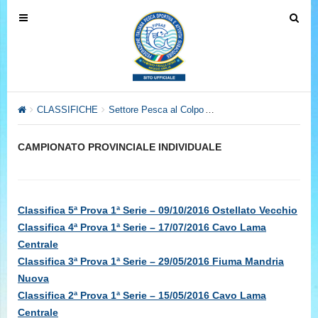
T
T
o
o
g
g
g
g
l
l
e
e
CLASSIFICHE
Settore Pesca al Colpo
Archivio Anno 2016
CA
n
n
a
a
CAMPIONATO PROVINCIALE INDIVIDUALE
v
v
i
i
g
g
a
a
Classifica 5ª Prova 1ª Serie – 09/10/2016 Ostellato Vecchio
t
t
Classifica 4ª Prova 1ª Serie – 17/07/2016 Cavo Lama
i
i
Centrale
o
o
Classifica 3ª Prova 1ª Serie – 29/05/2016 Fiuma Mandria
n
n
Nuova
Classifica 2ª Prova 1ª Serie – 15/05/2016 Cavo Lama
Centrale