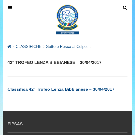
T
T
o
o
g
g
g
g
l
l
e
e
CLASSIFICHE
Settore Pesca al Colpo
Archivio Anno 2017
42
n
n
a
a
42° TROFEO LENZA BIBBIANESE – 30/04/2017
v
v
i
i
g
g
a
a
Classifica 42° Trofeo Lenza Bibbianese – 30/04/2017
t
t
i
i
o
o
n
n
FIPSAS