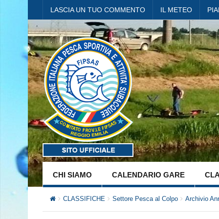
LASCIA UN TUO COMMENTO
IL METEO
PI
CHI SIAMO
CALENDARIO GARE
CLA
CLASSIFICHE
Settore Pesca al Colpo
Archivio An