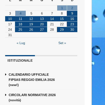
L
M
M
G
V
S
D
1
2
3
4
5
6
7
8
9
10
11
12
13
14
15
16
17
18
19
20
21
22
23
24
25
26
27
28
29
30
31
« Lug
Set »
ISTITUZIONALE
CALENDARIO UFFICIALE
FIPSAS REGGIO EMILIA 2026
(new!)
CIRCOLARI NORMATIVE 2026
(novità)