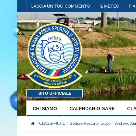
LASCIA UN TUO COMMENTO
IL METEO
PI
CHI SIAMO
CALENDARIO GARE
CLA
CLASSIFICHE
Settore Pesca al Colpo
Archivio An