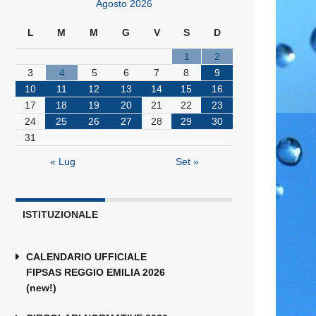
Agosto 2026
L
M
M
G
V
S
D
1
2
3
4
5
6
7
8
9
10
11
12
13
14
15
16
17
18
19
20
21
22
23
24
25
26
27
28
29
30
31
« Lug
Set »
ISTITUZIONALE
CALENDARIO UFFICIALE
FIPSAS REGGIO EMILIA 2026
(new!)