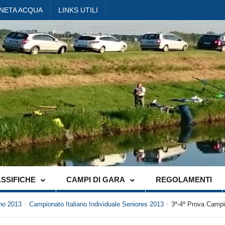
ANETA ACQUA
LINKS UTILI
SSIFICHE
CAMPI DI GARA
REGOLAMENTI
no 2013
Campionato Italiano Individuale Seniores 2013
3ª-4ª Prova Campio