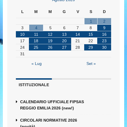
L
M
M
G
V
S
D
1
2
3
4
5
6
7
8
9
10
11
12
13
14
15
16
17
18
19
20
21
22
23
24
25
26
27
28
29
30
31
« Lug
Set »
ISTITUZIONALE
CALENDARIO UFFICIALE FIPSAS
REGGIO EMILIA 2026 (new!)
CIRCOLARI NORMATIVE 2026
(novità)