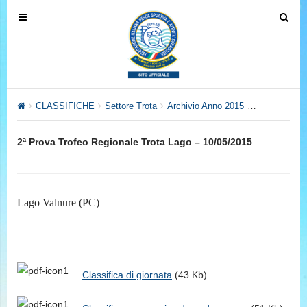
T
T
o
o
g
g
g
g
l
l
e
e
CLASSIFICHE
Settore Trota
Archivio Anno 2015
Trofeo Regio
n
n
a
a
2ª Prova Trofeo Regionale Trota Lago – 10/05/2015
v
v
i
i
g
g
a
a
Lago Valnure (PC)
t
t
i
i
o
o
n
n
Classifica di giornata
(43 Kb)