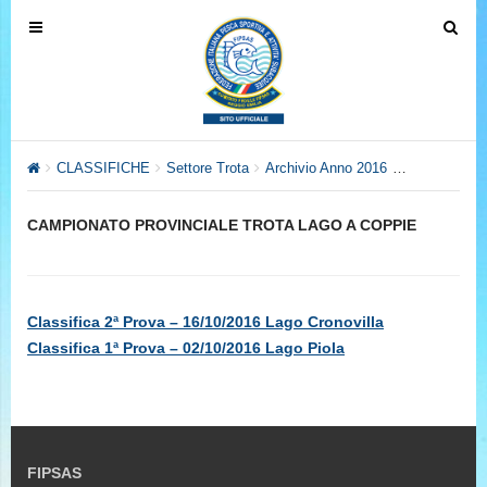
T
T
o
o
g
g
g
g
l
l
e
e
CLASSIFICHE
Settore Trota
Archivio Anno 2016
CAMPIONAT
n
n
a
a
CAMPIONATO PROVINCIALE TROTA LAGO A COPPIE
v
v
i
i
g
g
a
a
Classifica 2ª Prova – 16/10/2016 Lago Cronovilla
t
t
Classifica 1ª Prova – 02/10/2016 Lago Piola
i
i
o
o
n
n
FIPSAS