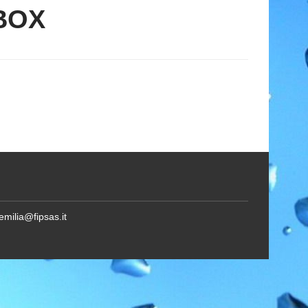
BOX
emilia@fipsas.it