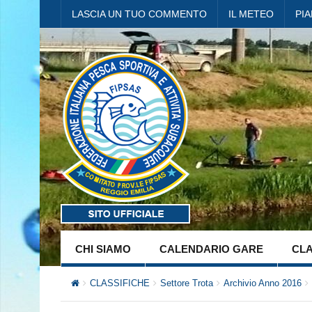
LASCIA UN TUO COMMENTO
IL METEO
PI
CHI SIAMO
CALENDARIO GARE
CLA
CLASSIFICHE
Settore Trota
Archivio Anno 2016