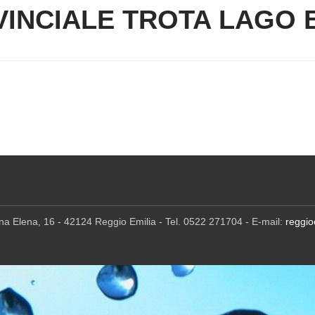
INCIALE TROTA LAGO 
ina Elena, 16 - 42124 Reggio Emilia - Tel. 0522 271704 - E-mail:
reggio