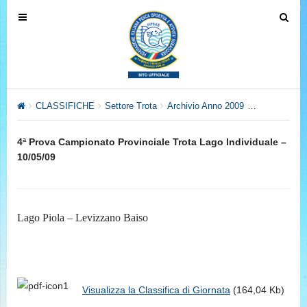
T
T
o
o
g
g
g
g
l
l
e
e
CLASSIFICHE
Settore Trota
Archivio Anno 2009
Campionato P
n
n
a
a
4ª Prova Campionato Provinciale Trota Lago Individuale –
v
v
10/05/09
i
i
g
g
a
a
t
t
Lago Piola – Levizzano Baiso
i
i
o
o
n
n
Visualizza la Classifica di Giornata
(164,04 Kb)