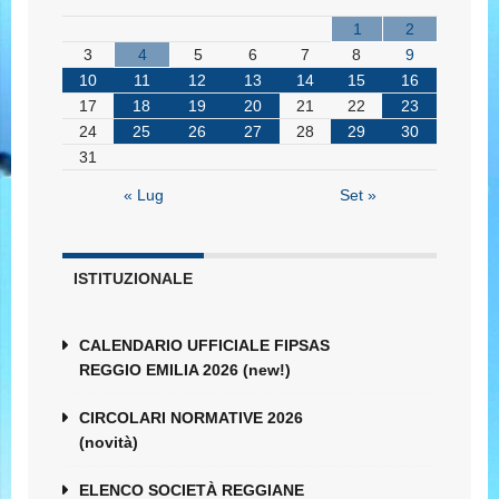
1
2
3
4
5
6
7
8
9
10
11
12
13
14
15
16
17
18
19
20
21
22
23
24
25
26
27
28
29
30
31
« Lug
Set »
ISTITUZIONALE
CALENDARIO UFFICIALE FIPSAS
REGGIO EMILIA 2026 (new!)
CIRCOLARI NORMATIVE 2026
(novità)
ELENCO SOCIETÀ REGGIANE