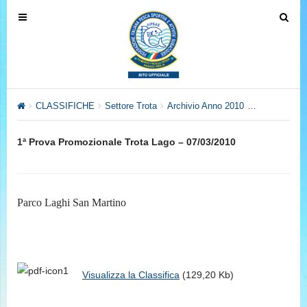
T
T
o
o
g
g
g
g
l
l
e
e
CLASSIFICHE
Settore Trota
Archivio Anno 2010
Campionato P
n
n
a
a
1ª Prova Promozionale Trota Lago – 07/03/2010
v
v
i
i
g
g
a
a
Parco Laghi San Martino
t
t
i
i
o
o
n
n
Visualizza la Classifica
(129,20 Kb)