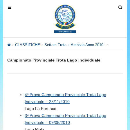
T
T
o
o
g
g
g
g
l
l
e
e
CLASSIFICHE
Settore Trota
Archivio Anno 2010
Campionato P
n
n
a
a
Campionato Provinciale Trota Lago Individuale
v
v
i
i
g
g
a
a
t
t
4ª Prova Campionato Provinciale Trota Lago
i
i
Individuale – 28/11/2010
o
o
Lago La Fornace
n
n
3ª Prova Campionato Provinciale Trota Lago
Individuale – 09/05/2010
Lago Piola