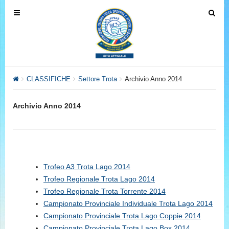
T
T
o
o
g
g
g
g
l
l
e
e
CLASSIFICHE
Settore Trota
Archivio Anno 2014
n
n
a
a
Archivio Anno 2014
v
v
i
i
g
g
a
a
t
t
Trofeo A3 Trota Lago 2014
i
i
Trofeo Regionale Trota Lago 2014
o
o
Trofeo Regionale Trota Torrente 2014
n
n
Campionato Provinciale Individuale Trota Lago 2014
Campionato Provinciale Trota Lago Coppie 2014
Campionato Provinciale Trota Lago Box 2014