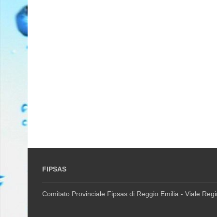
FIPSAS
Comitato Provinciale Fipsas di Reggio Emilia - Viale Reg