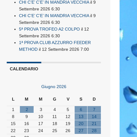
CHI C’E’ C’E’ IN MANDRIA VECCHIA
il 9
Settembre 2026 6:30
CHI C’E’ C’E’ IN MANDRIA VECCHIA
il 9
Settembre 2026 6:30
5ª PROVA TROFEO A2 COLPO
il 12
Settembre 2026 6:30
1ª PROVA CLUB AZZURRO FEEDER
METHOD
il 12 Settembre 2026 7:00
CALENDARIO
Giugno 2026
L
M
M
G
V
S
D
1
2
3
4
5
6
7
8
9
10
11
12
13
14
15
16
17
18
19
20
21
22
23
24
25
26
27
28