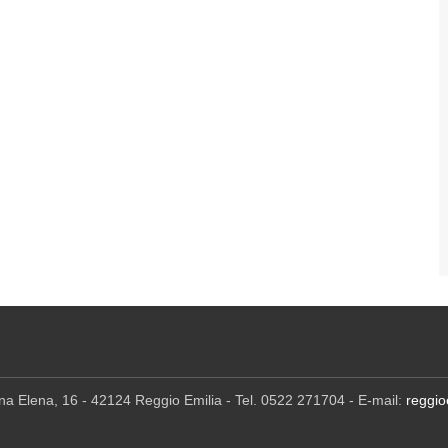
ina Elena, 16 - 42124 Reggio Emilia - Tel. 0522 271704 - E-mail:
reggio