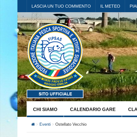
LASCIA UN TUO COMMENTO
IL METEO
PI
CHI SIAMO
CALENDARIO GARE
CLA
Eventi
Ostellato Vecchio