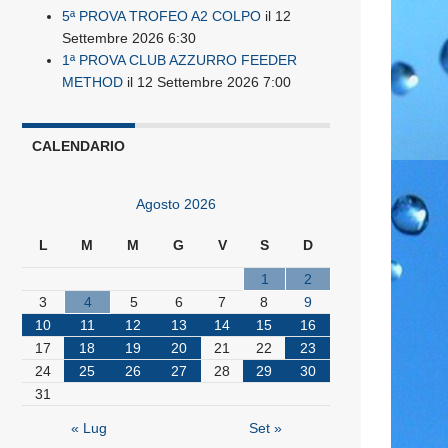
5ª PROVA TROFEO A2 COLPO
il 12
Settembre 2026 6:30
1ª PROVA CLUB AZZURRO FEEDER
METHOD
il 12 Settembre 2026 7:00
CALENDARIO
Agosto 2026
L
M
M
G
V
S
D
1
2
3
4
5
6
7
8
9
10
11
12
13
14
15
16
17
18
19
20
21
22
23
24
25
26
27
28
29
30
31
« Lug
Set »