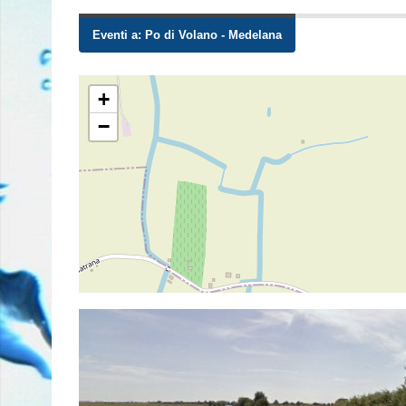
Eventi a:
Po di Volano - Medelana
+
−