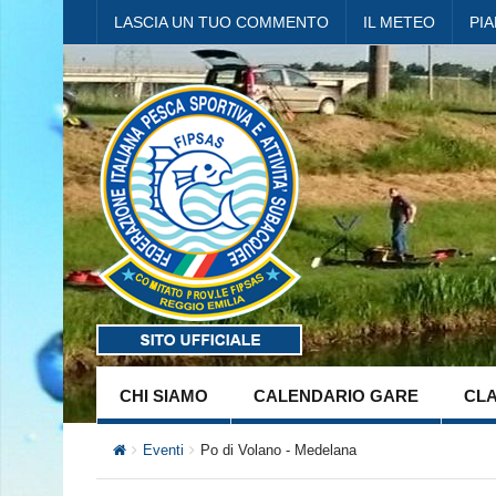
LASCIA UN TUO COMMENTO
IL METEO
PI
CHI SIAMO
CALENDARIO GARE
CLA
Eventi
Po di Volano - Medelana