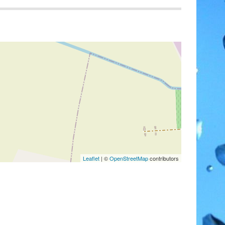
Leaflet
| ©
OpenStreetMap
contributors