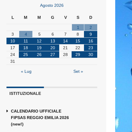
Agosto 2026
L
M
M
G
V
S
D
1
2
3
4
5
6
7
8
9
10
11
12
13
14
15
16
17
18
19
20
21
22
23
24
25
26
27
28
29
30
31
« Lug
Set »
ISTITUZIONALE
CALENDARIO UFFICIALE
FIPSAS REGGIO EMILIA 2026
(new!)