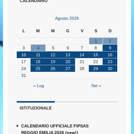
CALENDARIO
Agosto 2026
L
M
M
G
V
S
D
1
2
3
4
5
6
7
8
9
10
11
12
13
14
15
16
17
18
19
20
21
22
23
24
25
26
27
28
29
30
31
« Lug
Set »
ISTITUZIONALE
CALENDARIO UFFICIALE FIPSAS
REGGIO EMILIA 2026 (new!)